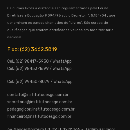
Os cursos livres à distância são regulamentados pela Lei de
Diretrizes e Educação 9.394/96 sob o Decreto nº. 5.154/04 , que
denominam os cursos chamados de “Livres”. São cursos de
qualificação que emitem certificados válidos em todo território
nacional.
Fixo: (62) 3662.5819
Cel.: (62) 98417-5930 / WhatsApp
Cel.: (62) 98453-1699 / WhatsApp
Cel.: (62) 99450-8079 / WhatsApp
contato@institutocesgo.com.br
secretaria@institutocesgo.com.br
pedagogico@institutocesgo.com.br
financeiro@institutocesgo.com.br
Av. Manoel Monteiro Qd. 09 Lt. 12 Nº 165 – Jardim Salvador,