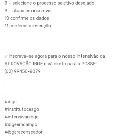
8 – selecione o processo seletivo desejado
9 – clique em inscrever
10 confirme os dados
11 confirme a inscrição
.
.
.
✅Inscreva–se agora para o nosso Intensivão da
APROVAÇÃO IBGE e vá direto para a POSSE!
(62) 99450-8079
.
.
.
#ibge
#institutocesgo
#intensivaoibge
#ibgeemcampo
#ibgerecenseador