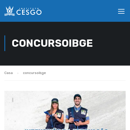
CONCURSOIBGE
Casa
concursoibge