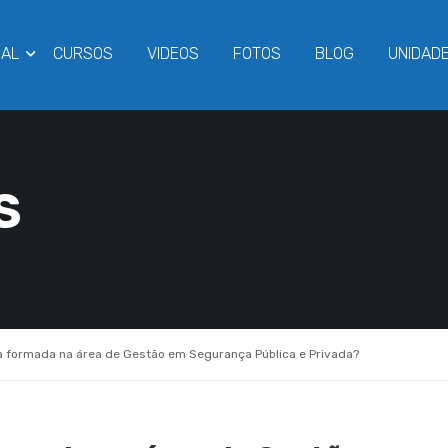
NAL
CURSOS
VIDEOS
FOTOS
BLOG
UNIDAD
S
 formada na área de Gestão em Segurança Pública e Privada?