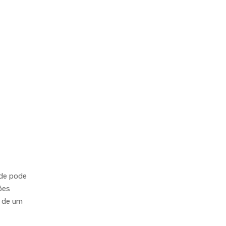
nde pode
ões
a de um