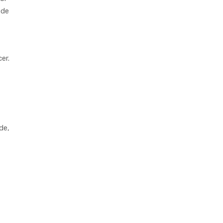
 de
er.
de,