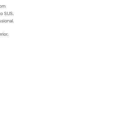
com
do SUS,
sional.
rior,