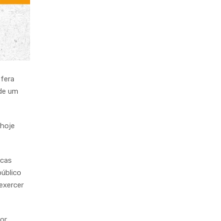
fera
 de um
 hoje
icas
público
exercer
or