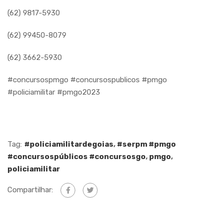
(62) 9817-5930
(62) 99450-8079
(62) 3662-5930
#concursospmgo #concursospublicos #pmgo
#policiamilitar #pmgo2023
Tag:
#policiamilitardegoias
,
#serpm #pmgo
#concursospúblicos #concursosgo
,
pmgo
,
policiamilitar
Compartilhar: