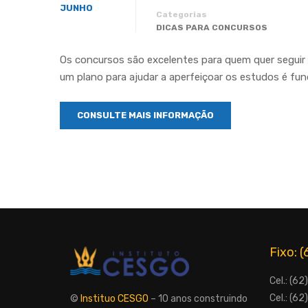
JUNHO
Categorias
DICAS PARA CONCURSOS
Os concursos são excelentes para quem quer seguir um
um plano para ajudar a aperfeiçoar os estudos é fu
CONSULTE MAIS INFORMAÇÃO
Fixo: 
Cel.: (6
Cel.: (6
©
Instituo CESGO
– 10 anos construindo