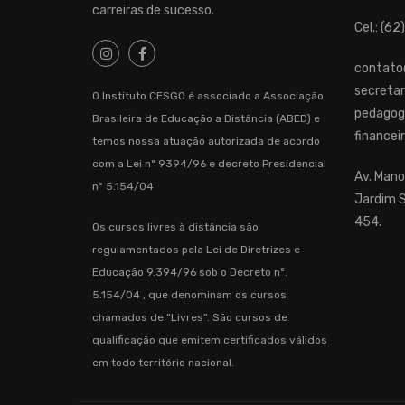
carreiras de sucesso.
Cel.: (
contato
secretar
O Instituto CESGO é associado a Associação
pedagog
Brasileira de Educação a Distância (ABED) e
financei
temos nossa atuação autorizada de acordo
com a Lei nº 9394/96 e decreto Presidencial
Av. Mano
nº 5.154/04
Jardim S
454.
Os cursos livres à distância são
regulamentados pela Lei de Diretrizes e
Educação 9.394/96 sob o Decreto nº.
5.154/04 , que denominam os cursos
chamados de “Livres”. São cursos de
qualificação que emitem certificados válidos
em todo território nacional.