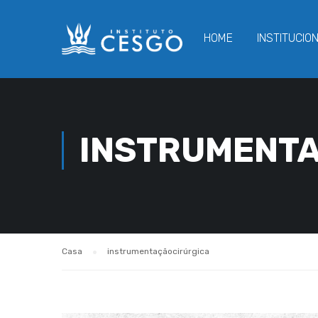
HOME
INSTITUCIO
INSTRUMENT
Casa
instrumentaçãocirúrgica