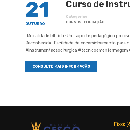
21
Curso de Inst
Categorias
,
CURSOS
EDUCAÇÃO
OUTUBRO
•Modalidade híbrida •Um suporte pedagógico preciso
Reconhecida •Facilidade de encaminhamento para o ma
#instrumentacaocirurgica #tecnicoemenfermagem 
CONSULTE MAIS INFORMAÇÃO
Fixo: 