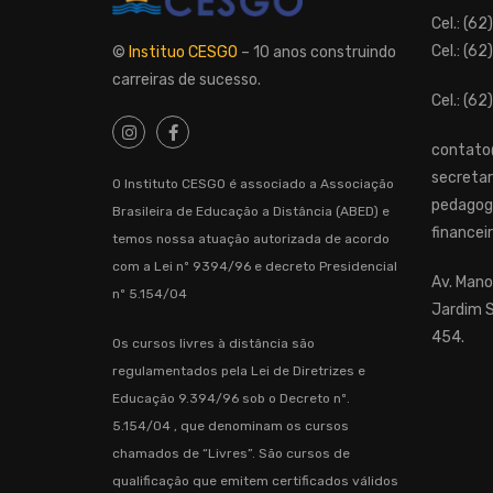
Cel.: (6
Cel.: (6
©
Instituo CESGO
– 10 anos construindo
carreiras de sucesso.
Cel.: (
contato
secretar
O Instituto CESGO é associado a Associação
pedagog
Brasileira de Educação a Distância (ABED) e
financei
temos nossa atuação autorizada de acordo
com a Lei nº 9394/96 e decreto Presidencial
Av. Mano
nº 5.154/04
Jardim S
454.
Os cursos livres à distância são
regulamentados pela Lei de Diretrizes e
Educação 9.394/96 sob o Decreto nº.
5.154/04 , que denominam os cursos
chamados de “Livres”. São cursos de
qualificação que emitem certificados válidos