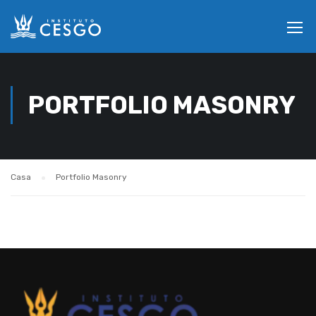
PORTFOLIO MASONRY
Casa
Portfolio Masonry